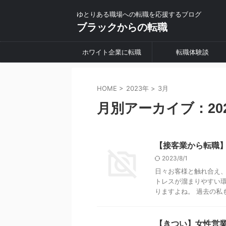
ゆとりある職場への転職を応援するブログ
ブラックからの転職
ホワイト企業に転職
転職体験談
HOME
>
2023年
>
3月
月別アーカイブ：202
【接客業から転職
2023/8/1
日々お客様と触れ合え、
トレスが溜まりやすい
りますよね。 過去の私も
【きつい】女性営