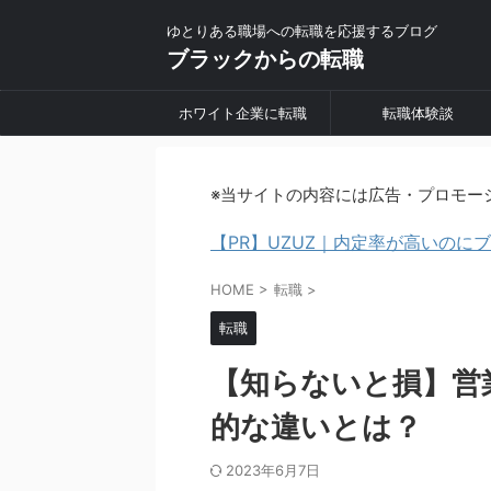
ゆとりある職場への転職を応援するブログ
ブラックからの転職
ホワイト企業に転職
転職体験談
※当サイトの内容には広告・プロモー
【PR】UZUZ｜内定率が高いの
HOME
>
転職
>
転職
【知らないと損】営
的な違いとは？
2023年6月7日