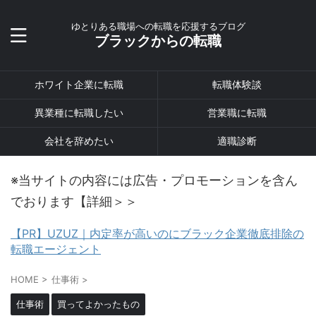
ゆとりある職場への転職を応援するブログ
ブラックからの転職
ホワイト企業に転職
転職体験談
異業種に転職したい
営業職に転職
会社を辞めたい
適職診断
※当サイトの内容には広告・プロモーションを含ん
でおります【詳細＞＞
【PR】UZUZ｜内定率が高いのにブラック企業徹底排除の
転職エージェント
HOME
>
仕事術
>
仕事術
買ってよかったもの