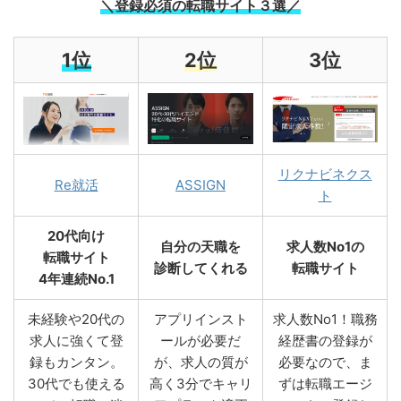
＼登録必須の転職サイト３選／
1位
2位
3位
リクナビネクス
Re就活
ASSIGN
ト
20代向け
自分の天職を
求人数No1の
転職サイト
診断してくれる
転職サイト
4年連続No.1
未経験や20代の
アプリインスト
求人数No1！職務
求人に強くて登
ールが必要だ
経歴書の登録が
録もカンタン。
が、求人の質が
必要なので、ま
30代でも使える
高く3分でキャリ
ずは転職エージ