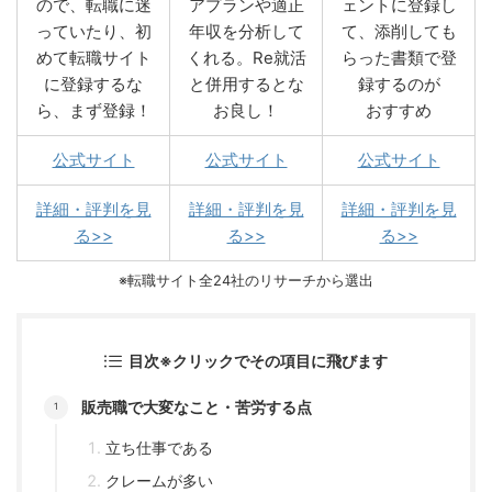
ので、転職に迷
アプランや適正
ェントに登録し
っていたり、初
年収を分析して
て、添削しても
めて転職サイト
くれる。Re就活
らった書類で登
に登録するな
と併用するとな
録するのが
ら、まず登録！
お良し！
おすすめ
公式サイト
公式サイト
公式サイト
詳細・評判を見
詳細・評判を見
詳細・評判を見
る>>
る>>
る>>
※転職サイト全24社のリサーチから選出
目次※クリックでその項目に飛びます
販売職で大変なこと・苦労する点
立ち仕事である
クレームが多い