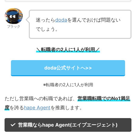
迷ったら
doda
を選んでおけば問題ない
ブラック
でしょう。
＼
転職
者の
2
人に1人が利用
／
doda公式サイトへ>>
※転職者の2人に1人が利用
ただし営業職への転職であれば、
営業職転職でのNo1満足
度
を誇る
hape Agent
を推薦します。
営業職ならhape Agent(エイプエージェント)