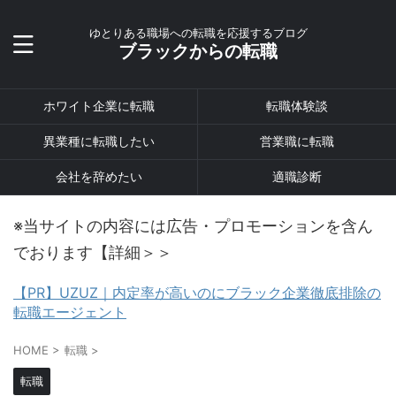
ゆとりある職場への転職を応援するブログ
ブラックからの転職
ホワイト企業に転職
転職体験談
異業種に転職したい
営業職に転職
会社を辞めたい
適職診断
※当サイトの内容には広告・プロモーションを含ん
でおります【詳細＞＞
【PR】UZUZ｜内定率が高いのにブラック企業徹底排除の
転職エージェント
HOME
>
転職
>
転職