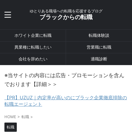
ゆとりある職場への転職を応援するブログ
ブラックからの転職
ホワイト企業に転職
転職体験談
異業種に転職したい
営業職に転職
会社を辞めたい
適職診断
※当サイトの内容には広告・プロモーションを含ん
でおります【詳細＞＞
【PR】UZUZ｜内定率が高いのにブラック企業徹底排除の
転職エージェント
HOME
>
転職
>
転職