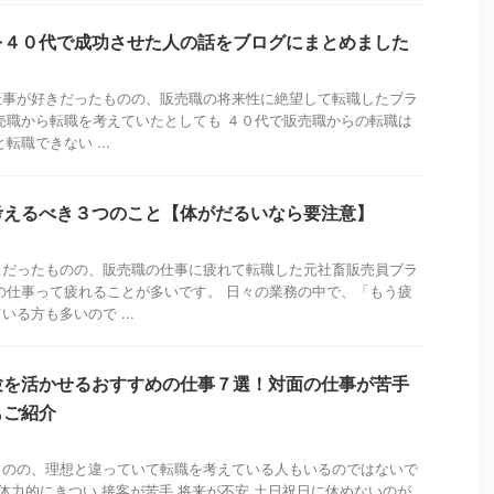
を４０代で成功させた人の話をブログにまとめました
仕事が好きだったものの、販売職の将来性に絶望して転職したブラ
売職から転職を考えていたとしても ４０代で販売職からの転職は
転職できない ...
考えるべき３つのこと【体がだるいなら要注意】
きだったものの、販売職の仕事に疲れて転職した元社畜販売員ブラ
の仕事って疲れることが多いです。 日々の業務の中で、「もう疲
る方も多いので ...
験を活かせるおすすめの仕事７選！対面の仕事が苦手
もご紹介
ものの、理想と違っていて転職を考えている人もいるのではないで
 体力的にきつい 接客が苦手 将来が不安 土日祝日に休めないのが