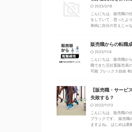
2023/3/18
こんにちは、販売職の仕
をしていて、思ったより
単純に自分の甘えじゃない
販売職からの転職
2023/11/4
こんにちは、販売職か
職できた元社畜販売員のブ
可能 フレックス自由 有給
【販売職・サービ
失敗する？
2022/11/13
こんにちは、販売職の仕
ブラックです。 販売職
ますよね。 はじめは新鮮