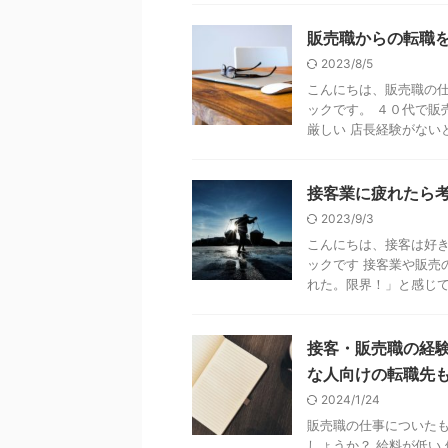
販売職からの転職
2023/8/5
こんにちは、販売職の
ックです。 ４０代で販
厳しい 店長経験がないと
接客業に疲れたら
2023/9/3
こんにちは、接客は好
ックです 接客業や販売
れた。限界！」と感じてい
接客・販売職の経
な人向けの転職先
2024/1/24
販売職の仕事についた
しょうか？ 給料が低い