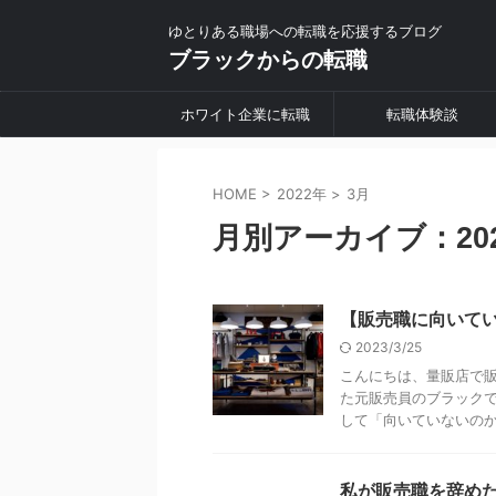
ゆとりある職場への転職を応援するブログ
ブラックからの転職
ホワイト企業に転職
転職体験談
HOME
>
2022年
>
3月
月別アーカイブ：202
【販売職に向いて
2023/3/25
こんにちは、量販店で
た元販売員のブラックで
して「向いていないのかな
私が販売職を辞め