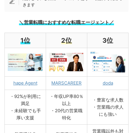
きます
＼営業転職におすすめな転職エージェント／
1位
2位
3位
hape Agent
MARSCAREER
doda
・92%が利用に
・年収UP率80％
・豊富な求人数
満足
以上
・営業職の求人
・未経験でも手
・20代の営業職
にも強い
厚い支援
特化
営業職以外も対