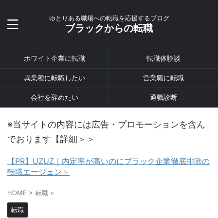
ゆとりある職場への転職を応援するブログ
ブラックからの転職
ホワイト企業に転職
転職体験談
異業種に転職したい
営業職に転職
会社を辞めたい
適職診断
※当サイトの内容には広告・プロモーションを含ん
でおります【詳細＞＞
【PR】UZUZ｜内定率が高いのにブラック企業徹底排除の
転職エージェント
HOME
>
転職
>
転職