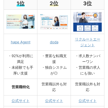
1位
2位
3位
リクルートエー
hape Agent
doda
ジェント
・92%が利用に
・豊富な転職支
・求人数ナンバ
満足
援
ーワン
・未経験でも手
・独自システム
・営業職の求人
厚い支援
が◎
にも強い
営業職以外も対
営業職以外も対
営業職特化
応
応
公式サイト
公式サイト
公式サイト