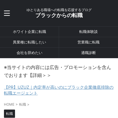
ゆとりある職場への転職を応援するブログ
ブラックからの転職
ホワイト企業に転職
転職体験談
異業種に転職したい
営業職に転職
会社を辞めたい
適職診断
※当サイトの内容には広告・プロモーションを含ん
でおります【詳細＞＞
【PR】UZUZ｜内定率が高いのにブラック企業徹底排除の
転職エージェント
HOME
>
転職
>
転職