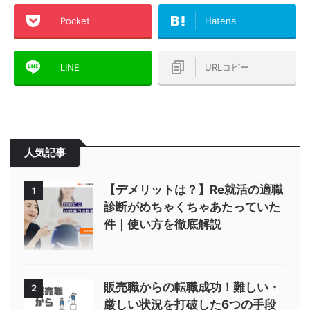
Pocket
Hatena
LINE
URLコピー
人気記事
【デメリットは？】Re就活の適職
1
診断がめちゃくちゃあたっていた
件｜使い方を徹底解説
販売職からの転職成功！難しい・
2
厳しい状況を打破した6つの手段