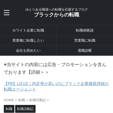
ゆとりある職場への転職を応援するブログ
ブラックからの転職
ホワイト企業に転職
転職体験談
異業種に転職したい
営業職に転職
会社を辞めたい
適職診断
※当サイトの内容には広告・プロモーションを含ん
でおります【詳細＞＞
【PR】UZUZ｜内定率が高いのにブラック企業徹底排除の
転職エージェント
HOME
>
転職
>
転職活動記
>
転職
転職活動記