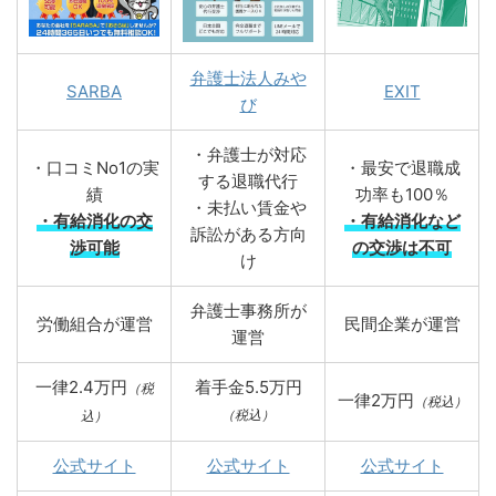
弁護士法人みや
SARBA
EXIT
び
・弁護士が対応
・口コミNo1の実
・最安で退職成
する退職代行
績
功率も100％
・未払い賃金や
・有給消化の交
・有給消化など
訴訟がある方向
渉可能
の交渉は不可
け
弁護士事務所が
労働組合が運営
民間企業が運営
運営
一律2.4万円
着手金5.5万円
（税
一律2万円
（税込）
（税込）
込）
公式サイト
公式サイト
公式サイト