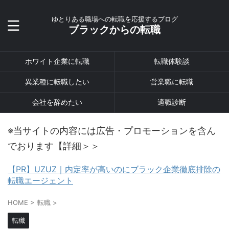
ゆとりある職場への転職を応援するブログ
ブラックからの転職
ホワイト企業に転職
転職体験談
異業種に転職したい
営業職に転職
会社を辞めたい
適職診断
※当サイトの内容には広告・プロモーションを含ん
でおります【詳細＞＞
【PR】UZUZ｜内定率が高いのにブラック企業徹底排除の
転職エージェント
HOME
>
転職
>
転職