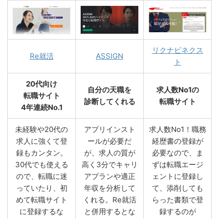
リクナビネクス
Re就活
ASSIGN
ト
20代向け
自分の天職を
求人数No1の
転職サイト
診断してくれる
転職サイト
4年連続No.1
未経験や20代の
アプリインスト
求人数No1！職務
求人に強くて登
ールが必要だ
経歴書の登録が
録もカンタン。
が、求人の質が
必要なので、ま
30代でも使える
高く3分でキャリ
ずは転職エージ
ので、転職に迷
アプランや適正
ェントに登録し
っていたり、初
年収を分析して
て、添削しても
めて転職サイト
くれる。Re就活
らった書類で登
に登録するな
と併用するとな
録するのが