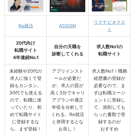
リクナビネクス
Re就活
ASSIGN
ト
20代向け
自分の天職を
求人数No1の
転職サイト
診断してくれる
転職サイト
4年連続No.1
未経験や20代の
アプリインスト
求人数No1！職務
求人に強くて登
ールが必要だ
経歴書の登録が
録もカンタン。
が、求人の質が
必要なので、ま
30代でも使える
高く3分でキャリ
ずは転職エージ
ので、転職に迷
アプランや適正
ェントに登録し
っていたり、初
年収を分析して
て、添削しても
めて転職サイト
くれる。Re就活
らった書類で登
に登録するな
と併用するとな
録するのが
ら、まず登録！
お良し！
おすすめ