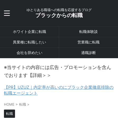
ゆとりある職場への転職を応援するブログ
ブラックからの転職
ホワイト企業に転職
転職体験談
異業種に転職したい
営業職に転職
会社を辞めたい
適職診断
※当サイトの内容には広告・プロモーションを含ん
でおります【詳細＞＞
【PR】UZUZ｜内定率が高いのにブラック企業徹底排除の
転職エージェント
HOME
>
転職
>
転職