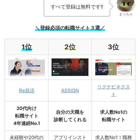
すべて登録は無料です!!
まっちゃ
＼登録必須の転職サイト３選／
1位
2位
3位
リクナビネクス
Re就活
ASSIGN
ト
20代向け
自分の天職を
求人数No1の
転職サイト
診断してくれる
転職サイト
4年連続No.1
未経験や20代の
アプリインスト
求人数No1！職務